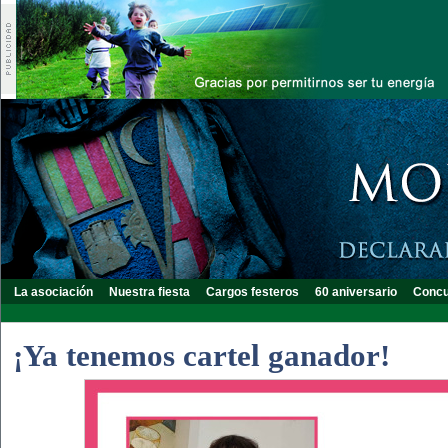
La asociación
Nuestra fiesta
Cargos festeros
60 aniversario
Concu
¡Ya tenemos cartel ganador!