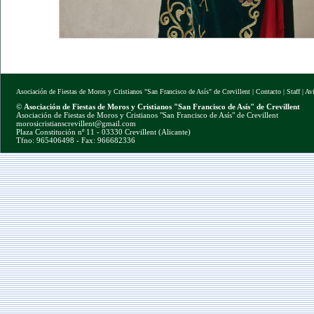
Asociación de Fiestas de Moros y Cristianos "San Francisco de Asís" de Crevillent
|
Contacto
|
Staff
|
Av
©
Asociación de Fiestas de Moros y Cristianos "San Francisco de Asís" de Crevillent
Asociación de Fiestas de Moros y Cristianos "San Francisco de Asís" de Crevillent
morosicristianscrevillent@gmail.com
Plaza Constitución nº 11 - 03330 Crevillent (Alicante)
Tfno: 965406498 - Fax: 966682336