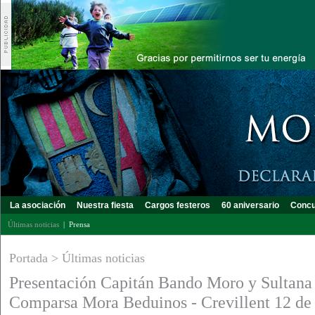
La asociación
Nuestra fiesta
Cargos festeros
60 aniversario
Concu
Últimas noticias
|
Prensa
Portada
>
Últimas noticias
Presentación Capitán Bando Moro y Sultana
Comparsa Mora Beduinos - Crevillent 12 de 