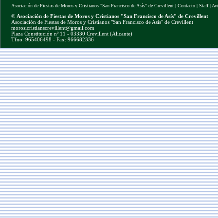
Asociación de Fiestas de Moros y Cristianos "San Francisco de Asís" de Crevillent
|
Contacto
|
Staff
|
Av
©
Asociación de Fiestas de Moros y Cristianos "San Francisco de Asís" de Crevillent
Asociación de Fiestas de Moros y Cristianos "San Francisco de Asís" de Crevillent
morosicristianscrevillent@gmail.com
Plaza Constitución nº 11 - 03330 Crevillent (Alicante)
Tfno: 965406498 - Fax: 966682336