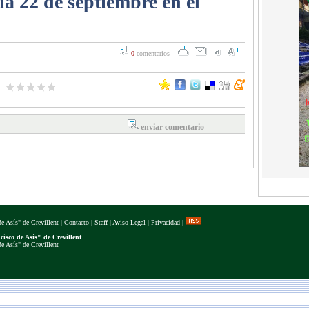
día 22 de septiembre en el
0
comentarios
enviar comentario
e Asís" de Crevillent
|
Contacto
|
Staff
|
Aviso Legal
|
Privacidad
|
isco de Asís" de Crevillent
e Asís" de Crevillent