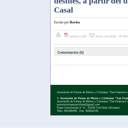
desfiles, a partir del 
Casal
Escrito por
Rovira
mostrar en pdf
enviar a un amigo
0
votos
Comentarios (0)
Asociación de Fiestas de Moros y Cristianos "San Francisco d
©
Asociación de Fiestas de Moros y Cristianos "San Franc
Asociación de Fiestas de Moros y Cristianos "San Francisco d
morosicristianscrevillent@gmail.com
Plaza Constitución nº 11 - 03330 Crevillent (Alicante)
Tfno: 965406498 - Fax: 966682336