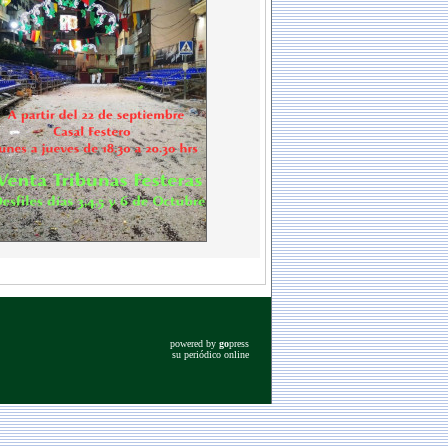
powered by
go
press
su periódico online