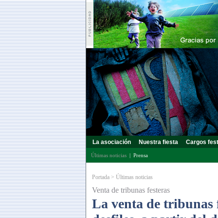
La asociación
Nuestra fiesta
Cargos fes
Últimas noticias
|
Prensa
Portada
>
Últimas noticias
Venta de tribunas festeras
La venta de tribunas f